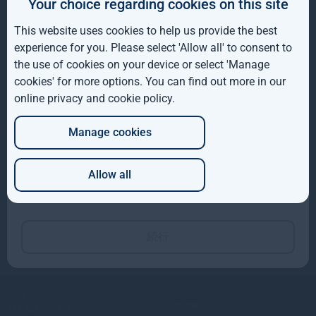
Your choice regarding cookies on this site
IE
会社概要
This website uses cookies to help us provide the best
ROW
当社のチーム
experience for you. Please select 'Allow all' to consent to
the use of cookies on your device or select 'Manage
当社のバリュー
AUS
cookies' for more options. You can find out more in our
慈善事業の支援
online privacy and cookie policy
.
DE
投資戦略
Manage cookies
JP
森林憲章
森林投資
Allow all
機関投資家 ホーム
Which of these best describes you?
機関投資家による投資
自然資本投資
続行
お問い合わせ
会社概要
813-4550-25180