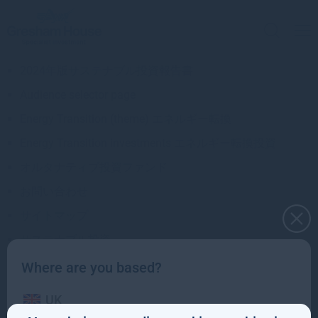
2024年版サステナブル投資報告書
Audience selector page
Energy Transition (theme) エネルギー転換
Energy Transition investments エネルギー転換投資
オルタナティブ投資ファンド
お問い合わせ
サイトマップ
サステナブル投資
ダイバーシティ、エクイティ&インクルージョン
Where are you based?
ファイナンシャルアドバイザー ホーム
UK
ファミリーオフィス ホーム